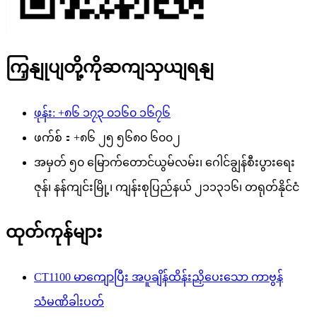
ကြှနျုပျတို့ကိုဆကျသှယျရနျ
ဖုန်း: +၈၆ ၁၇၃ ၀၁၆၀ ၁၆၇၆
ဖက်စ်：+၈၆ ၂၅ ၅၆၈၀ ၆၀၀၂
အမှတ် ၅၀ မြောက်တောင်ယွမ်လမ်း၊ ဂေါင်ချွန်စီးပွားရေး
ဇုန်၊ နန်ကျင်းမြို့၊ ကျန်းစုပြည်နယ် ၂၁၁၃၁၆၊ တရုတ်နိုင်ငံ
ထုတ်ကုန်များ
CT1100 မာကျောပြီး အပူချိန်ထိန်းညှိပေးသော ကာဗွန်
သံမဏိခါးပတ်