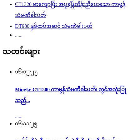
CT1320 မာကျောပြီး အပူချိန်ထိန်းညှိပေးသော ကာဗွန်
သံမဏိခါးပတ်
DT980 နှစ်ထပ်အဆင့် သံမဏိခါးပတ်
......
သတင်းများ
၁၆/၁၂/၂၅
Mingke CT1500 ကာဗွန်သံမဏိခါးပတ်၊ တွင်အသုံးပြု
သည်...
......
၀၆/၁၁/၂၅