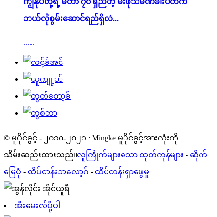
ကျွန်ုပ်တို့ရဲ့ မီတာ ၇၀ ရှည်တဲ့ မီးဖိုသံမဏိခါးပတ်က
ဘယ်လိုစွမ်းဆောင်ရည်ရှိလဲ...
......
© မူပိုင်ခွင့် - ၂၀၁၀-၂၀၂၁ : Mingke မူပိုင်ခွင့်အားလုံးကို
သိမ်းဆည်းထားသည်။
လူကြိုက်များသော ထုတ်ကုန်များ
-
ဆိုက်
မြေပုံ
-
ထိပ်တန်းဘလော့ဂ်
-
ထိပ်တန်းရှာဖွေမှု
အီးမေးလ်ပို့ပါ