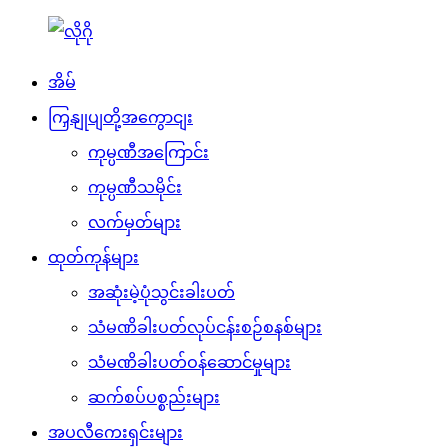
အိမ်
ကြှနျုပျတို့အကွောငျး
ကုမ္ပဏီအကြောင်း
ကုမ္ပဏီသမိုင်း
လက်မှတ်များ
ထုတ်ကုန်များ
အဆုံးမဲ့ပုံသွင်းခါးပတ်
သံမဏိခါးပတ်လုပ်ငန်းစဉ်စနစ်များ
သံမဏိခါးပတ်ဝန်ဆောင်မှုများ
ဆက်စပ်ပစ္စည်းများ
အပလီကေးရှင်းများ