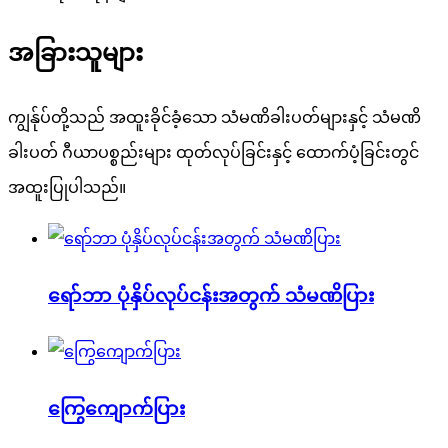
အခြားသူများ
ကျွန်ုပ်တို့သည် အထူးခိုင်ခံ့သော သံမဏိခါးပတ်များနှင့် သံမဏိ
ခါးပတ် ဂီယာပစ္စည်းများ ထုတ်လုပ်ခြင်းနှင့် ထောက်ပံ့ခြင်းတွင်
အထူးပြုပါသည်။
ရော်ဘာ ပုံနှိပ်လုပ်ငန်းအတွက် သံမဏိပြား
ကြွေကျောက်ပြား