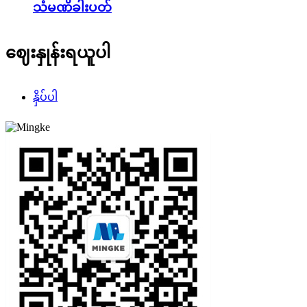
သံမဏိခါးပတ်
ဈေးနှုန်းရယူပါ
နှိပ်ပါ