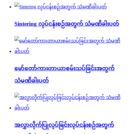
Sintering လုပ်ငန်းစဉ်အတွက် သံမဏိခါးပတ်
မော်တော်ကားတာယာစမ်းသပ်ခြင်းအတွက်
သံမဏိခါးပတ်
အလွှာလိုက်ပြုလုပ်ခြင်းလုပ်ငန်းစဉ်အတွက်