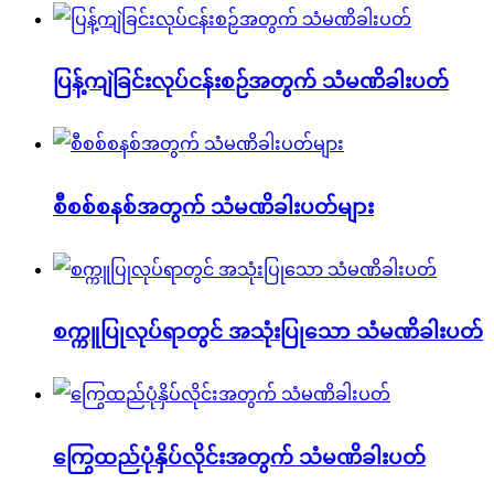
ပြန့်ကျဲခြင်းလုပ်ငန်းစဉ်အတွက် သံမဏိခါးပတ်
စီစစ်စနစ်အတွက် သံမဏိခါးပတ်များ
စက္ကူပြုလုပ်ရာတွင် အသုံးပြုသော သံမဏိခါးပတ်
ကြွေထည်ပုံနှိပ်လိုင်းအတွက် သံမဏိခါးပတ်