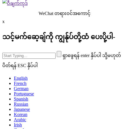
WeChat တရားဝင်အကောင့်
x
သင့်မက်ဆေ့ချ်ကို ကျွန်ုပ်တို့ထံ ပေးပို့ပါ-
ရှာဖွေရန် enter နှိပ်ပါ သို့မဟုတ်
ပိတ်ရန် ESC နှိပ်ပါ
English
French
German
Portuguese
Spanish
Russian
Japanese
Korean
Arabic
Irish