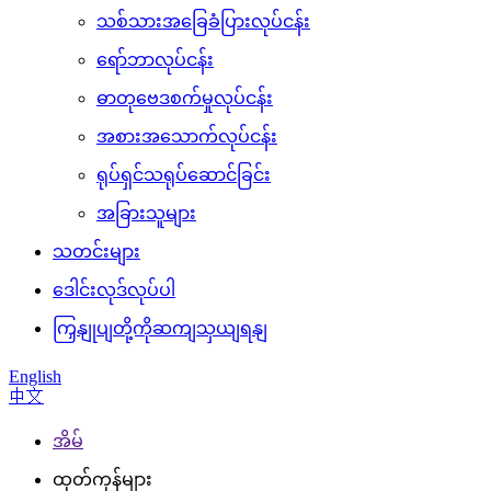
သစ်သားအခြေခံပြားလုပ်ငန်း
ရော်ဘာလုပ်ငန်း
ဓာတုဗေဒစက်မှုလုပ်ငန်း
အစားအသောက်လုပ်ငန်း
ရုပ်ရှင်သရုပ်ဆောင်ခြင်း
အခြားသူများ
သတင်းများ
ဒေါင်းလုဒ်လုပ်ပါ
ကြှနျုပျတို့ကိုဆကျသှယျရနျ
English
中文
အိမ်
ထုတ်ကုန်များ